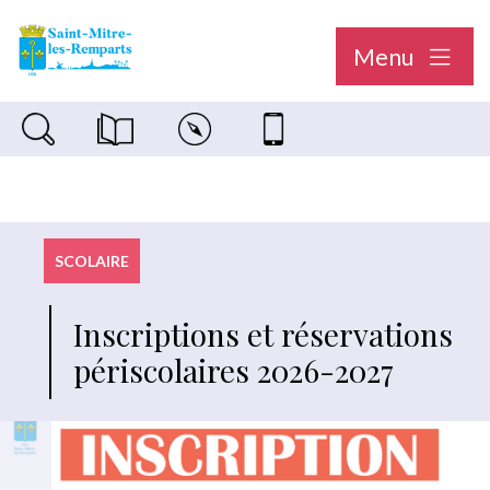
Menu
Recherche sur le site
Magazine municipal "Le Saint-Mitréen"
Carte interactive
Nous contacter
SCOLAIRE
Inscriptions et réservations
périscolaires 2026-2027