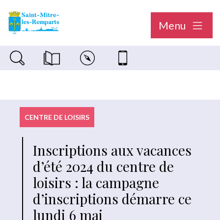
Menu
Recherche sur le site
Magazine municipal "Le Saint-Mitréen"
Carte interactive
Nous contacter
CENTRE DE LOISIRS
Inscriptions aux vacances
d’été 2024 du centre de
loisirs : la campagne
d’inscriptions démarre ce
lundi 6 mai