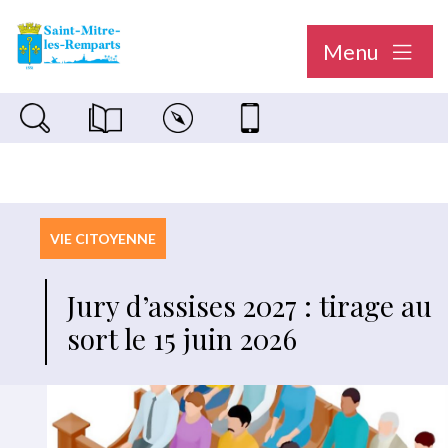
Menu
Recherche sur le site
Magazine municipal "Le Saint-Mitréen"
Carte interactive
Nous contacter
VIE CITOYENNE
Jury d’assises 2027 : tirage au
sort le 15 juin 2026