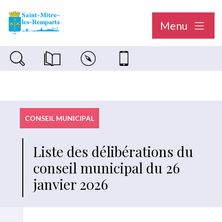
Menu
Recherche sur le site
Magazine municipal "Le Saint-Mitréen"
Carte interactive
Nous contacter
CONSEIL MUNICIPAL
Liste des délibérations du
conseil municipal du 26
janvier 2026