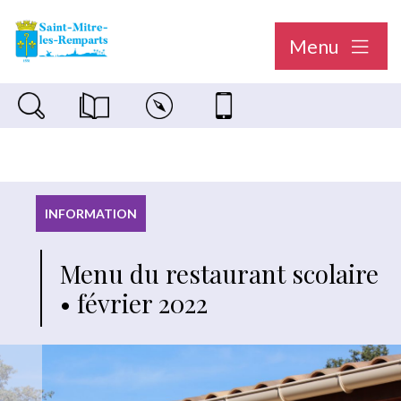
Menu
Recherche sur le site
Magazine municipal "Le Saint-Mitréen"
Carte interactive
Nous contacter
INFORMATION
Menu du restaurant scolaire
• février 2022