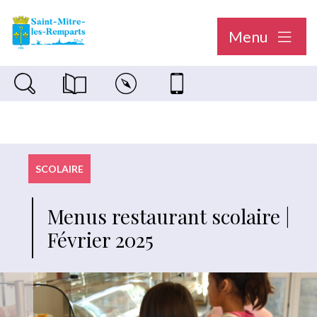
Menu
Recherche sur le site
Magazine municipal "Le Saint-Mitréen"
Carte interactive
Nous contacter
SCOLAIRE
Menus restaurant scolaire |
Février 2025