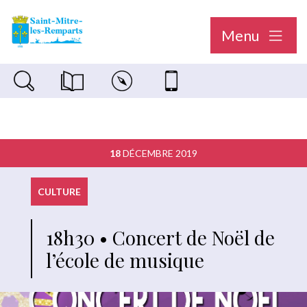
Menu
Recherche sur le site
Magazine municipal "Le Saint-Mitréen"
Carte interactive
Nous contacter
18
DÉCEMBRE 2019
CULTURE
18h30 • Concert de Noël de
l’école de musique