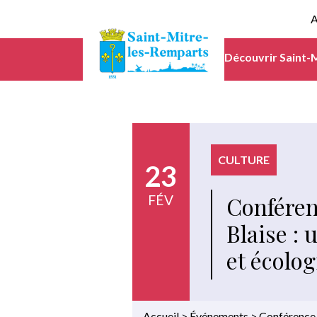
A
Découvrir Saint-
CULTURE
23
Conféren
FÉV
Blaise :
et écolo
Accueil
>
Événements
>
Conférence |