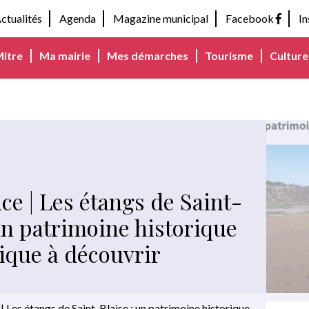
ctualités
Agenda
Magazine municipal
Facebook
I
Mitre
Ma mairie
Mes démarches
Tourisme
Culture 
ce | Les étangs de Saint-
 un patrimoine historique
gique à découvrir
 Les étangs de Saint-Blaise : un patrimoine historique