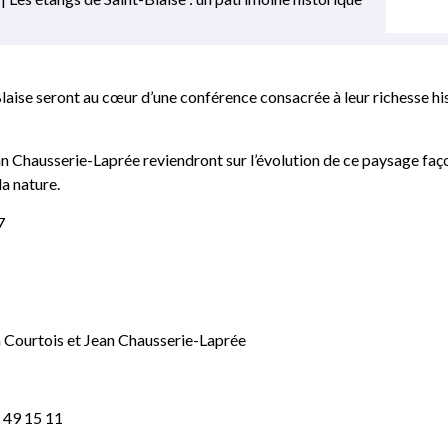
laise seront au cœur d’une conférence consacrée à leur richesse hi
n Chausserie-Laprée reviendront sur l’évolution de ce paysage faç
la nature.
7
e
 Courtois et Jean Chausserie-Laprée
2 49 15 11