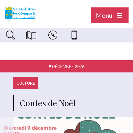
Menu
Recherche sur le site
Magazine municipal "Le Saint-Mitréen"
Carte interactive
Nous contacter
9
DÉCEMBRE 2026
CULTURE
Contes de Noël