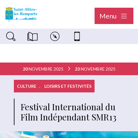
Menu
Recherche sur le site
Magazine municipal "Le Saint-Mitréen"
Carte interactive
Nous contacter
20
NOVEMBRE 2025
23
NOVEMBRE 2025
CULTURE
,
LOISIRS ET FESTIVITÉS
Festival International du
Film Indépendant SMR13