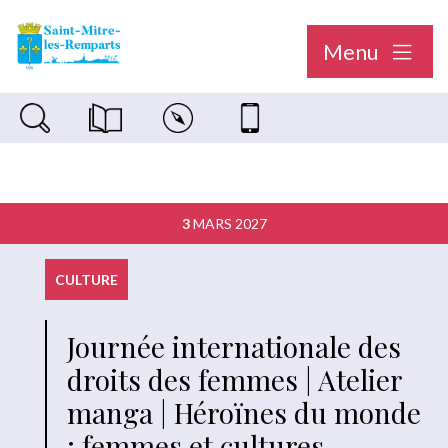
Menu
Recherche sur le site
Magazine municipal "Le Saint-Mitréen"
Carte interactive
Nous contacter
3
MARS 2027
CULTURE
Journée internationale des
droits des femmes | Atelier
manga | Héroïnes du monde
: femmes et cultures