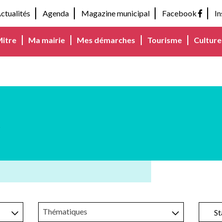
ctualités
Agenda
Magazine municipal
Facebook
I
Mitre
Ma mairie
Mes démarches
Tourisme
Culture 
s
Thématiques