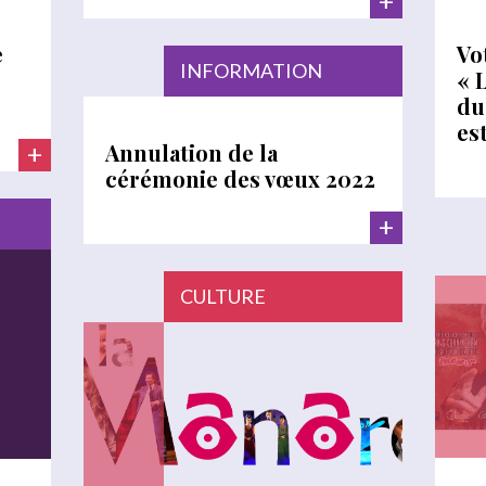
+
e
Vo
INFORMATION
« 
du
est
Annulation de la
+
cérémonie des vœux 2022
+
CULTURE