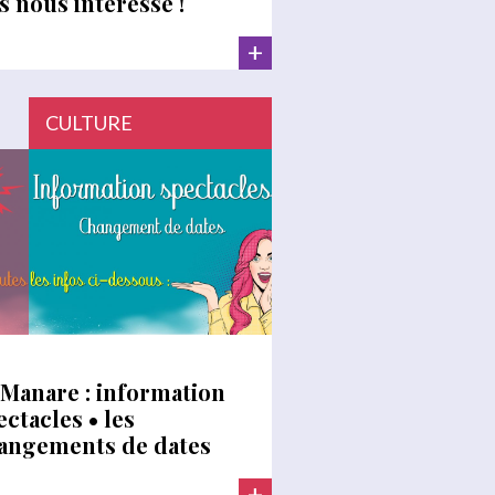
is nous intéresse !
+
CULTURE
 Manare : information
ectacles • les
angements de dates
+