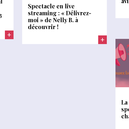
av
l
Spectacle en live
streaming : « Délivrez-
3
moi » de Nelly B. à
découvrir !
+
+
La
sp
ch