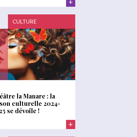
+
CULTURE
éâtre la Manare : la
ison culturelle 2024-
25 se dévoile !
+