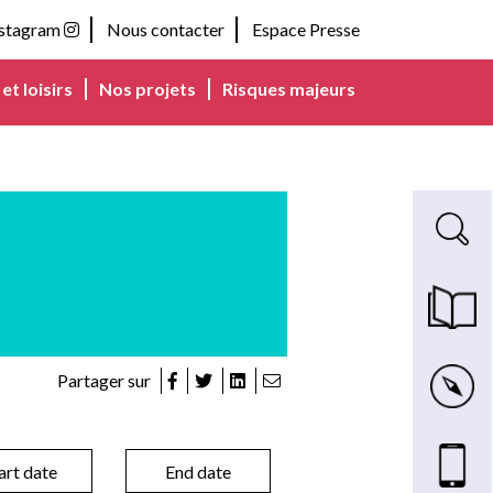
nstagram
Nous contacter
Espace Presse
et loisirs
Nos projets
Risques majeurs
Recherche s
Magazine m
Carte inte
Partager sur
Nous cont