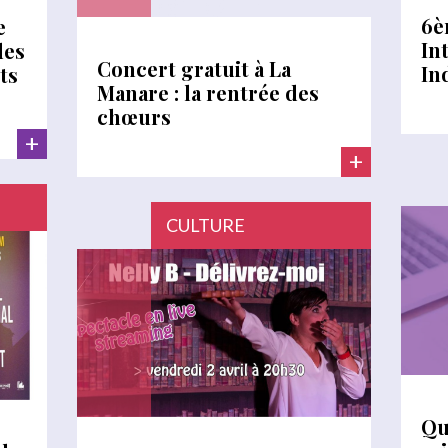
6è
e
In
des
Concert gratuit à La
In
ts
Manare : la rentrée des
chœurs
+
+
CULTURE
Qu