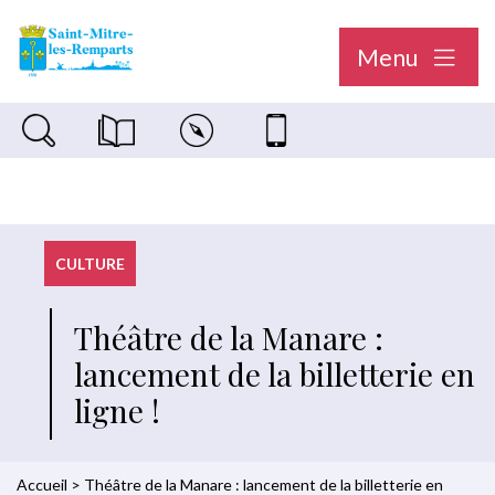
Menu
Recherche sur le site
Magazine municipal "Le Saint-Mitréen"
Carte interactive
Nous contacter
CULTURE
Théâtre de la Manare :
lancement de la billetterie en
ligne !
Accueil
>
Théâtre de la Manare : lancement de la billetterie en