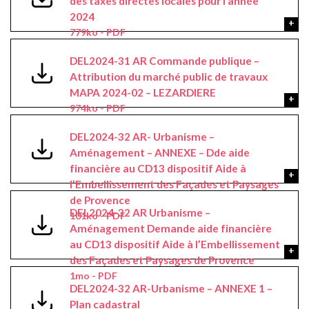
des taxes directes locales pour l’année
2024
779ko - PDF
DEL2024-31 AR Commande publique –
Attribution du marché public de travaux
MAPA 2024-02 – LEZARDIERE
974ko - PDF
DEL2024-32 AR- Urbanisme –
Aménagement – ANNEXE – Dde aide
financière au CD13 dispositif Aide à
l’Embellissement des Façades et Paysages
de Provence
DEL2024-32 AR Urbanisme –
101ko - PDF
Aménagement Demande aide financière
au CD13 dispositif Aide à l’Embellissement
des Façades et Paysages de Provence
1mo - PDF
DEL2024-32 AR-Urbanisme – ANNEXE 1 –
Plan cadastral