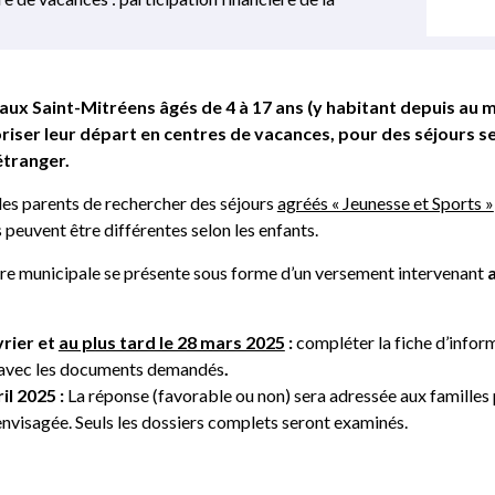
x Saint-Mitréens âgés de 4 à 17 ans (y habitant depuis au mo
oriser leur départ en centres de vacances, pour des séjours s
étranger.
ve des parents de rechercher des séjours
agréés « Jeunesse et Sports »
 peuvent être différentes selon les enfants.
ère municipale se présente sous forme d’un versement intervenant
a
vrier et
au plus tard le 28 mars 2025
:
compléter la fiche d’inform
, avec les documents demandés
.
il 2025 :
La réponse (favorable ou non) sera adressée aux familles p
envisagée. Seuls les dossiers complets seront examinés.