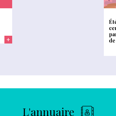
Ét
ce
pa
+
de
L'annuaire