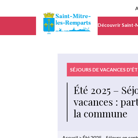
A
Découvrir Saint-
SÉJOURS DE VACANCES D’ÉT
Été 2025 – Séj
vacances : par
la commune
Accueil
>
Été 2025 – Séjours en centr