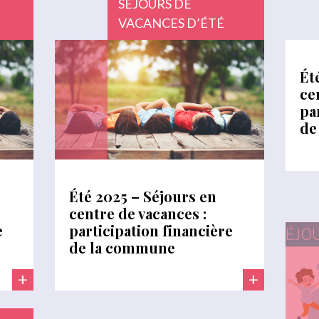
SÉJOURS DE
VACANCES D’ÉTÉ
Ét
ce
pa
de
Été 2025 – Séjours en
centre de vacances :
e
participation financière
de la commune
+
+