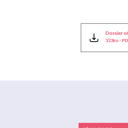
Dossier s
323ko - P