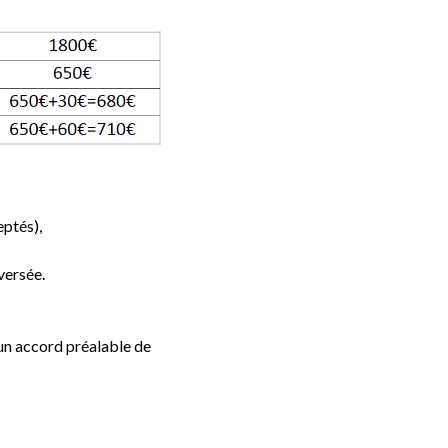
eptés),
versée.
 un accord préalable de