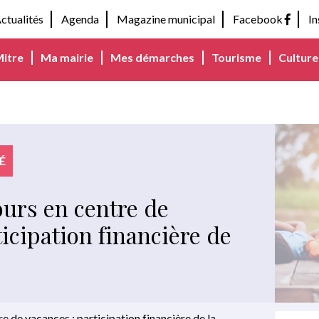
ctualités
Agenda
Magazine municipal
Facebook
I
Mitre
Ma mairie
Mes démarches
Tourisme
Culture 
É
ours en centre de
ticipation financière de
e de vacances : participation financière de la