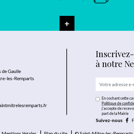
+
Inscrivez
à notre N
s de Gaulle
tre-les-Remparts
En cochant cette cas
Politique de confide
intmitrelesremparts.fr
j'accepte de recevo
part de la Mairie
Suivez-nous
F
Mentions légales
Plan du site
© Saint-Mitre-les-Remparts