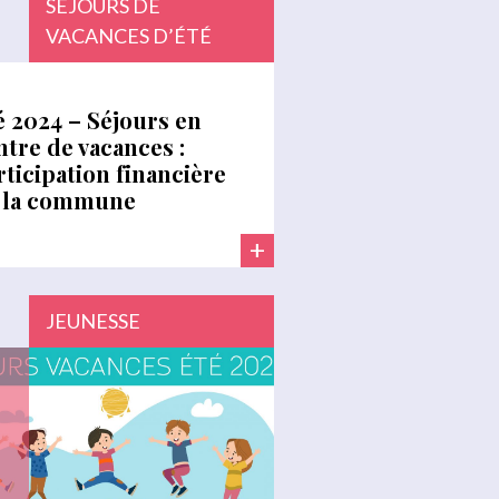
SÉJOURS DE
VACANCES D’ÉTÉ
é 2024 – Séjours en
ntre de vacances :
rticipation financière
 la commune
+
JEUNESSE