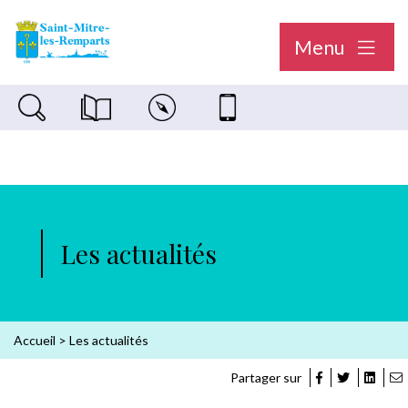
Menu
Recherche sur le site
Magazine municipal "Le Saint-Mitréen"
Carte interactive
Nous contacter
Les actualités
Accueil
>
Les actualités
Partager sur