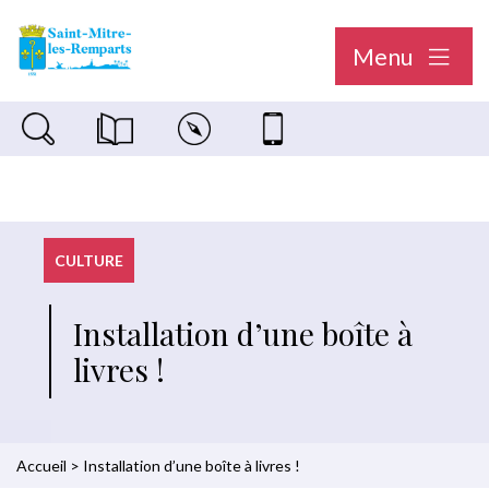
Menu
Recherche sur le site
Magazine municipal "Le Saint-Mitréen"
Carte interactive
Nous contacter
CULTURE
Installation d’une boîte à
livres !
Accueil
>
Installation d’une boîte à livres !