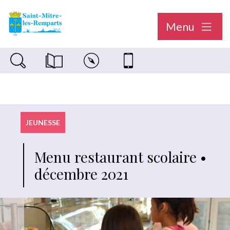
Menu
Recherche sur le site
Magazine municipal "Le Saint-Mitréen"
Carte interactive
Nous contacter
JEUNESSE
Menu restaurant scolaire •
décembre 2021