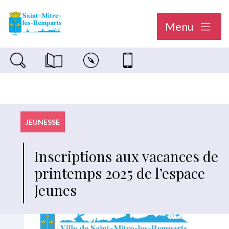
Menu
Recherche sur le site
Magazine municipal "Le Saint-Mitréen"
Carte interactive
Nous contacter
JEUNESSE
Inscriptions aux vacances de
printemps 2025 de l’espace
Jeunes