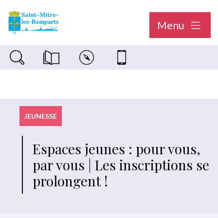
Menu
Recherche sur le site
Magazine municipal "Le Saint-Mitréen"
Carte interactive
Nous contacter
JEUNESSE
Espaces jeunes : pour vous,
par vous | Les inscriptions se
prolongent !