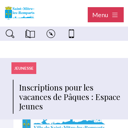
Menu
Recherche sur le site
Magazine municipal "Le Saint-Mitréen"
Carte interactive
Nous contacter
JEUNESSE
Inscriptions pour les
vacances de Pâques : Espace
Jeunes