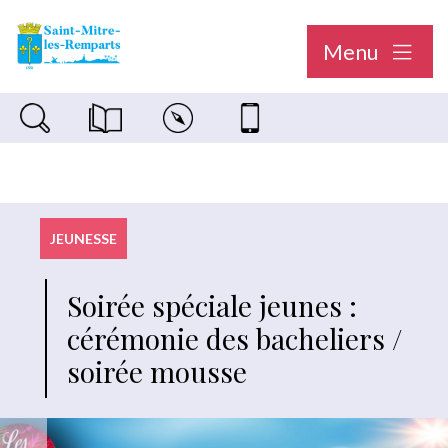
Menu
Recherche sur le site
Magazine municipal "Le Saint-Mitréen"
Carte interactive
Nous contacter
JEUNESSE
Soirée spéciale jeunes :
cérémonie des bacheliers /
soirée mousse